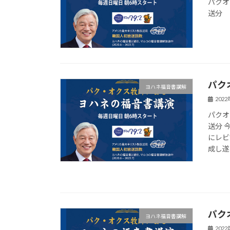
パクオ
送分
パク
ヨハネ福音書講解
202
パクオ
送分 
にレビ
成し遂げ
パク
ヨハネ福音書講解
202