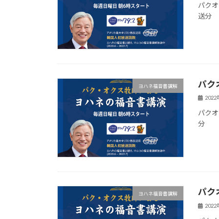
パクオ
送分
パク
ヨハネ福音書講解
202
パクオ
分
パク
ヨハネ福音書講解
202