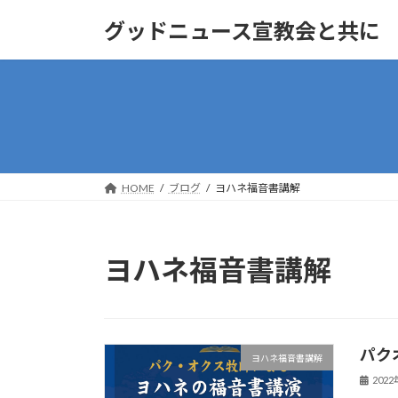
コ
ナ
グッドニュース宣教会と共に
ン
ビ
テ
ゲ
ン
ー
ツ
シ
へ
ョ
ス
ン
キ
に
ッ
移
HOME
ブログ
ヨハネ福音書講解
プ
動
ヨハネ福音書講解
パク
ヨハネ福音書講解
202