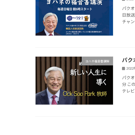
パクオ
日放送
チャンテ
パク
ヨハネ福音書講解
202
パクオ
分 こ
テレビジョ