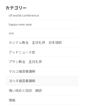
カテゴリー
clf world conference
happy new year
sns
カンナム教会 主日礼拝 日本語訳
グッドニュース誌
プサン教会 主日礼拝
マルコ福音書講解
ヨハネ福音書講解
悔い改めと信仰 朗読
情報