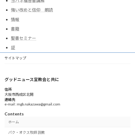
ヨハネ福音書講解
悔い改めと信仰 朗読
情報
書籍
聖書セミナー
証
サイトマップ
グッドニュース宣教会と共に
住所
大阪市西成区北開
連絡先
e-mail : mgb.nakazawa@gmail.com
Contents
ホーム
パク・オクス牧師 説教