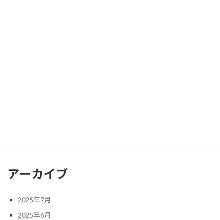
が物質世界を創造して人…
続きを読む
た
「聖
の
幕」
か？
3
神
様
が
「聖幕」2 神様がおられる所
現
2025年7月18日
れ
2 神様がおられる所 罪の赦しを受けたある伝道
る
師 大邱で牧会するときのことだ。ある時バス
に
:
で顔見知りのある伝道師…
続きを読む
は
「聖
幕」
2
神
様
が
お
ら
アーカイブ
れ
る
所
2025年7月
2025年6月