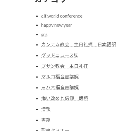
clf world conference
happy new year
sns
カンナム教会 主日礼拝 日本語訳
グッドニュース誌
プサン教会 主日礼拝
マルコ福音書講解
ヨハネ福音書講解
悔い改めと信仰 朗読
情報
書籍
聖書セミナー