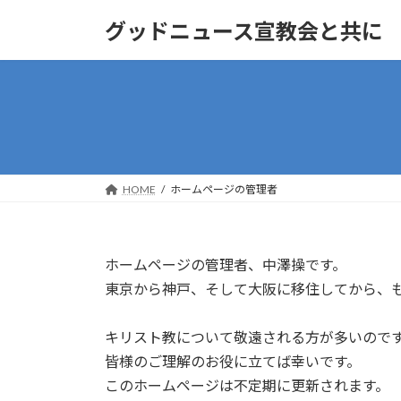
コ
ナ
グッドニュース宣教会と共に
ン
ビ
テ
ゲ
ン
ー
ツ
シ
へ
ョ
ス
ン
キ
に
ッ
移
HOME
ホームページの管理者
プ
動
ホームページの管理者、中澤操です。
東京から神戸、そして大阪に移住してから、も
キリスト教について敬遠される方が多いので
皆様のご理解のお役に立てば幸いです。
このホームページは不定期に更新されます。