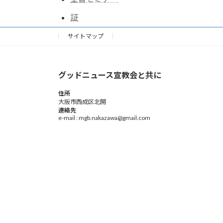
証
サイトマップ
グッドニュース宣教会と共に
住所
大阪市西成区北開
連絡先
e-mail : mgb.nakazawa@gmail.com