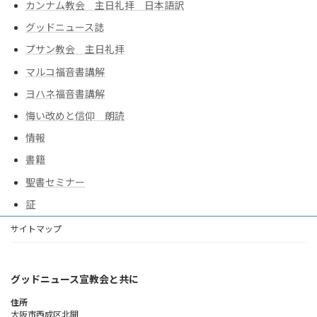
カンナム教会 主日礼拝 日本語訳
グッドニュース誌
プサン教会 主日礼拝
マルコ福音書講解
ヨハネ福音書講解
悔い改めと信仰 朗読
情報
書籍
聖書セミナー
証
サイトマップ
グッドニュース宣教会と共に
住所
大阪市西成区北開