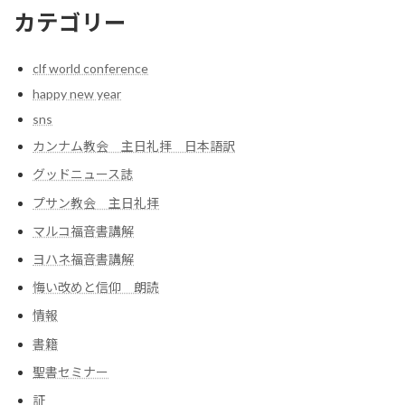
カテゴリー
clf world conference
happy new year
sns
カンナム教会 主日礼拝 日本語訳
グッドニュース誌
プサン教会 主日礼拝
マルコ福音書講解
ヨハネ福音書講解
悔い改めと信仰 朗読
情報
書籍
聖書セミナー
証