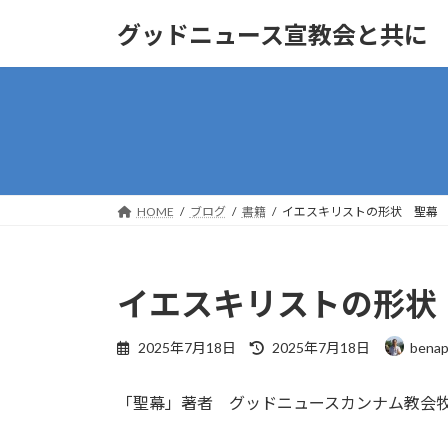
コ
ナ
グッドニュース宣教会と共に
ン
ビ
テ
ゲ
ン
ー
ツ
シ
へ
ョ
ス
ン
キ
に
ッ
移
HOME
ブログ
書籍
イエスキリストの形状 聖幕
プ
動
イエスキリストの形状
最
2025年7月18日
2025年7月18日
bena
終
更
「聖幕」著者 グッドニュースカンナム教会
新
日
時