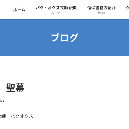
パク・オクス牧師 説教
信仰書籍の紹介
ホーム
Sermon
Books
ブログ
 聖幕
ppa
牧師 パクオクス