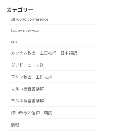
カテゴリー
clf world conference
happy new year
sns
カンナム教会 主日礼拝 日本語訳
グッドニュース誌
プサン教会 主日礼拝
マルコ福音書講解
ヨハネ福音書講解
悔い改めと信仰 朗読
情報