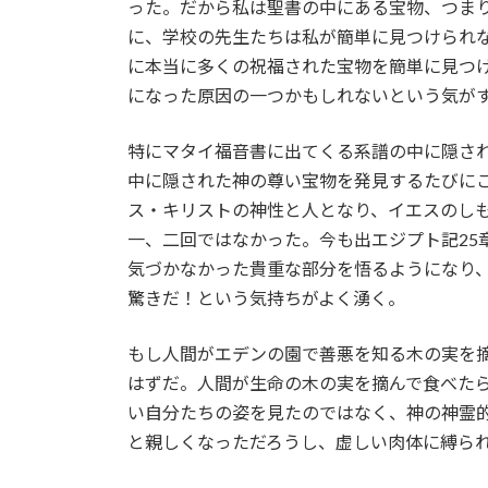
った。だから私は聖書の中にある宝物、つま
に、学校の先生たちは私が簡単に見つけられ
に本当に多くの祝福された宝物を簡単に見つ
になった原因の一つかもしれないという気が
特にマタイ福音書に出てくる系譜の中に隠さ
中に隠された神の尊い宝物を発見するたびに
ス・キリストの神性と人となり、イエスのし
一、二回ではなかった。今も出エジプト記25
気づかなかった貴重な部分を悟るようになり
驚きだ！という気持ちがよく湧く。
もし人間がエデンの園で善悪を知る木の実を
はずだ。人間が生命の木の実を摘んで食べた
い自分たちの姿を見たのではなく、神の神霊
と親しくなっただろうし、虚しい肉体に縛ら