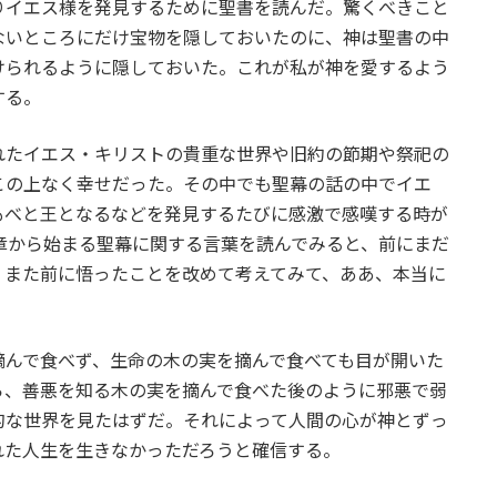
りイエス様を発見するために聖書を読んだ。驚くべきこと
ないところにだけ宝物を隠しておいたのに、神は聖書の中
けられるように隠しておいた。これが私が神を愛するよう
する。
れたイエス・キリストの貴重な世界や旧約の節期や祭祀の
この上なく幸せだった。その中でも聖幕の話の中でイエ
もべと王となるなどを発見するたびに感激で感嘆する時が
章から始まる聖幕に関する言葉を読んでみると、前にまだ
、また前に悟ったことを改めて考えてみて、ああ、本当に
摘んで食べず、生命の木の実を摘んで食べても目が開いた
ら、善悪を知る木の実を摘んで食べた後のように邪悪で弱
的な世界を見たはずだ。それによって人間の心が神とずっ
れた人生を生きなかっただろうと確信する。