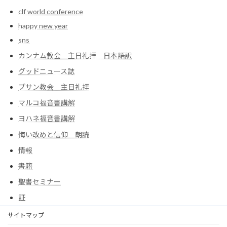
clf world conference
happy new year
sns
カンナム教会 主日礼拝 日本語訳
グッドニュース誌
プサン教会 主日礼拝
マルコ福音書講解
ヨハネ福音書講解
悔い改めと信仰 朗読
情報
書籍
聖書セミナー
証
サイトマップ