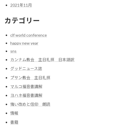
2021年11月
カテゴリー
clf world conference
happy new year
sns
カンナム教会 主日礼拝 日本語訳
グッドニュース誌
プサン教会 主日礼拝
マルコ福音書講解
ヨハネ福音書講解
悔い改めと信仰 朗読
情報
書籍