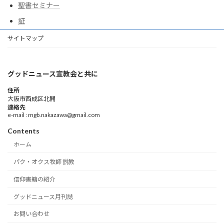
聖書セミナー
証
サイトマップ
グッドニュース宣教会と共に
住所
大阪市西成区北開
連絡先
e-mail : mgb.nakazawa@gmail.com
Contents
ホーム
パク・オクス牧師 説教
信仰書籍の紹介
グッドニュース月刊誌
お問い合わせ